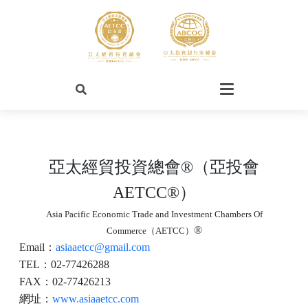
亞太經貿投資總會
®
（
亞投會
AETCC
®
）
Asia Pacific Economic Trade and Investment Chambers Of
®
Commerce
（AETCC）
Email
：
asiaaetcc@gmail.com
TEL：02-77426288
FAX：02-77426213
網址：
www.asiaaetcc.com