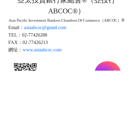
亞太投資銀行家總會
®
（亞投行
ABCOC
®
）
®
Asia Pacific Investment Bankers Chambers Of Commerce
（ABCOC）
Email
：
asiaabcoc@gmail.com
TEL：02-77426288
FAX：02-77426213
網址：
www.asiaabcoc.com
©
2026
, All Rights Reserved.