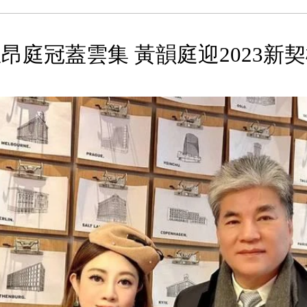
昂庭冠蓋雲集 黃韻庭迎2023新