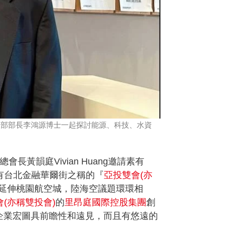
請前內政部部長李鴻源博士一起探討能源、科技、水資
總會長黃韻庭Vivian Huang邀請素有
有台北金融華爾街之稱的『
亞投雙會(
亦
延伸桃園航空城，陸海空議題環環相
(
亦稱雙投會)
的
里昂庭國際控股集團
創
不但企業宏圖具前瞻性和遠見，而且有悠遠的