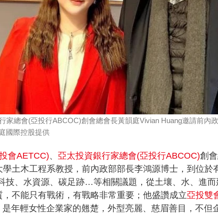
行家總會(亞投行ABCOC)創會總會長黃韻庭Vivian Huang邀
庭國際控股提供
投會AETCC)
、
亞太投資銀行家總會(
亞投行ABCOC)
創會
大學土木工程系教授，前內政部部長李鴻源博士，到位於
科技、水資源、碳足跡…等相關議題，從土壤、水、進而
質，不能只有戰術，有戰略非常重要；他盛讚成立
亞投雙會
uang，是年輕女性企業家的翹楚，外型亮麗、慈眉善目，