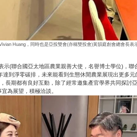
vian Huang，同時也是亞投雙會(亦稱雙投會)黃韻庭創會總會長
表示(聯合國亞太地區農業親善大使，名譽博士學位)，聯
0年達到淨零碳排，未來能看到生態休閒農業展現出更多
，長期都有良好互動，除了經常邀集產官學界共同探討
事宜為展望，積極洽談。