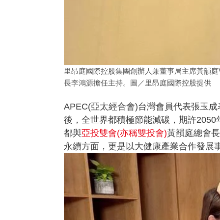
里昂庭國際控股集團創辦人兼董事局主席黃韻庭Vi
長李鴻源擔任主持。圖／里昂庭國際控股提供
APEC(
亞太經合會)台灣會員代表張玉成
後，全世界都積極節能減碳，期許205
都與
亞投雙會(
亦稱雙投會)
黃韻庭總會長
永續方面，更是以大健康產業合作發展