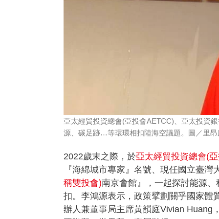
亞太經貿投資總會(亞投會AETCC)、亞太投資銀
源、碳足跡…等環環相扣陸海空議題。圖／里昂
2022
歲末之際，於
亞太經貿投資總會(
亞
『海綿城市專家』名號、現任國立臺灣
稱雙投會)
南京會館』，一起探討能源、
扣。李鴻源表示，政策擘劃關乎國家體
辦人兼董事局主席黃韻庭Vivian H