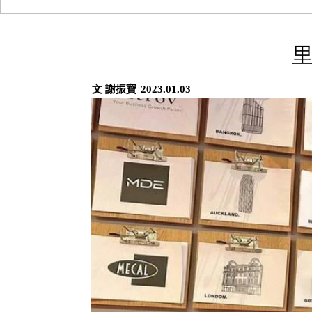
里
文 謝振寶
2023.01.03