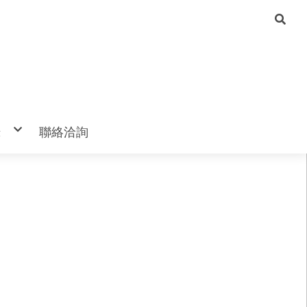
錄
聯絡洽詢
2024年-杜拜COP28，自然碳權暨生物信
2022年-黃韻庭創立亞投雙會 帶領台灣企
全球無國界AI房地產 科技與奢華新時代
2023年-藝文活動
用額度創新解方論壇
業逆風飛行
帛琉總統就職典禮
2023年-里昂庭冠蓋雲集 迎新契機
20240127-和平媽祖，護佑台灣民俗舞劇
2022年-黃韻庭創立亞投雙會 帶領台灣企
2023年-黄韻庭暢談IRF Summit
業逆風飛行